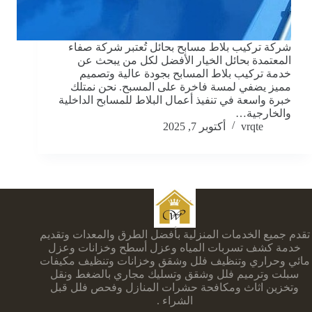
شركة تركيب بلاط مسابح بحائل تُعتبر شركة صفاء
المعتمدة بحائل الخيار الأفضل لكل من يبحث عن
خدمة تركيب بلاط المسابح بجودة عالية وتصميم
مميز يضفي لمسة فاخرة على المسبح. نحن نمتلك
خبرة واسعة في تنفيذ أعمال البلاط للمسابح الداخلية
والخارجية…
vrqte
أكتوبر 7, 2025
تقدم جميع الخدمات المنزلية بأفضل الطرق والمعدات وتقديم
خدمة كشف تسربات المياه وعزل أسطح وخزانات وعزل
مائي وحراري وتنظيف فلل وشقق وخزانات وتنظيف مكيفات
سبلت وترميم فلل وشقق وتسليك مجاري بالضغط ونقل
وتخزين اثاث ومكافحة حشرات المنازل وفحص فلل قبل
الشراء .