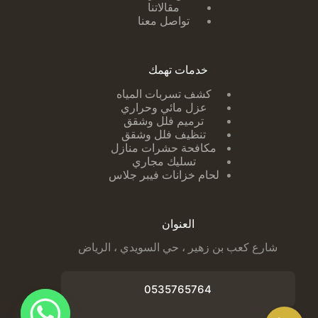
مقالاتنا
تواصل معنا
خدمات تهمك
كشف تسربات ا
لمياه
عزل مائي وحراري
ترميم فلل وشقق
تنظيف فلل وشقق
مكافحة حشرات منازل
تسليك مجاري
لحام خزانات فيبر جلاس
العنوان
شارع كعب بن زهير ، حي السويدي ، الرياض
0535765764