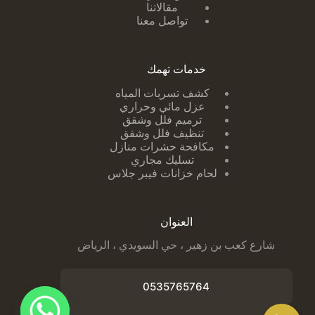
مقالاتنا
تواصل معنا
خدمات تهمك
كشف تسربات ا
لمياه
عزل مائي وحراري
ترميم فلل وشقق
تنظيف فلل وشقق
مكافحة حشرات منازل
تسليك مجاري
لحام خزانات فيبر جلاس
العنوان
شارع كعب بن زهير ، حي السويدي ، الرياض
0535765764