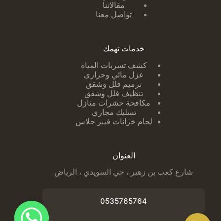
مقالاتنا
تواصل معنا
خدمات تهمك
كشف تسربات ا
لمياه
عزل مائي وحراري
ترميم فلل وشقق
تنظيف فلل وشقق
مكافحة حشرات منازل
تسليك مجاري
لحام خزانات فيبر جلاس
العنوان
شارع كعب بن زهير ، حي السويدي ، الرياض
0535765764