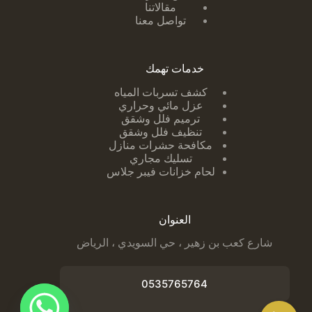
مقالاتنا
تواصل معنا
خدمات تهمك
كشف تسربات ا
لمياه
عزل مائي وحراري
ترميم فلل وشقق
تنظيف فلل وشقق
مكافحة حشرات منازل
تسليك مجاري
لحام خزانات فيبر جلاس
العنوان
شارع كعب بن زهير ، حي السويدي ، الرياض
0535765764