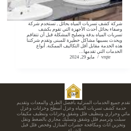
شركة كشف تسربات المياه بحائل , تستخدم شركة
وصفاء بحائل أحدث الأجهزة التي تقوم بكشف
تسربات المياه بدقة وتصليح المشكلة قبل أن تتفاقم
ويحدث بسببها مشاكل خطيرة للمبنى وتقدم شركتنا
هذه الخدمة مقابل أقل التكاليف الممكنة. أنواع
الخدمات التي تقدمها…
vrqte
مايو 29, 2024
تقدم جميع الخدمات المنزلية بأفضل الطرق والمعدات وتقديم
خدمة كشف تسربات المياه وعزل أسطح وخزانات وعزل
مائي وحراري وتنظيف فلل وشقق وخزانات وتنظيف مكيفات
سبلت وترميم فلل وشقق وتسليك مجاري بالضغط ونقل
وتخزين اثاث ومكافحة حشرات المنازل وفحص فلل قبل
الشراء .