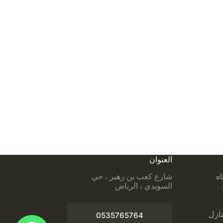
العنوان
اه
شارع كعب بن زهير ، حي
السويدي ، الرياض
ازل
0535765764