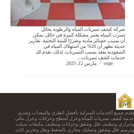
شركة كشف تسربات المياه والرطوبة بحائل
تسرب المياه يعتبر مشكلة كبيرة في حائل. يمكن
أن يسبب خسائر مادية وضررًا للبنية التحتية. تقارير
حديثة تظهر أن 20% من استهلاك المياه في
السعودية يفقد بسبب التسربات. لذلك، نقدم لك
خدمات كشف تسربات…
vrqte
مارس 12, 2025
تقدم جميع الخدمات المنزلية بأفضل الطرق والمعدات وتقديم
خدمة كشف تسربات المياه وعزل أسطح وخزانات وعزل مائي
وحراري وتنظيف فلل وشقق وخزانات وتنظيف مكيفات سبلت
وترميم فلل وشقق وتسليك مجاري بالضغط ونقل وتخزين اثاث