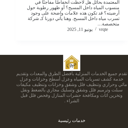
المعتمدة بحائل هل لاحظت انخفاضًا مفاجئًا في
منسوب المياه داخل المسبح؟ أو ظهور رطوبة حول
أرضيته؟ قد تكون هذه علامات واضحة على وجود
تسرب مياه داخل المسبح. وهنا يأتي دورنا كـ شركة
متخصصة…
vrqte
يونيو 11, 2025
تقدم جميع الخدمات المنزلية بأفضل الطرق والمعدات وتقديم
خدمة كشف تسربات المياه وعزل أسطح وخزانات وعزل
مائي وحراري وتنظيف فلل وشقق وخزانات وتنظيف مكيفات
سبلت وترميم فلل وشقق وتسليك مجاري بالضغط ونقل
وتخزين اثاث ومكافحة حشرات المنازل وفحص فلل قبل
الشراء .
خدمات رئيسية