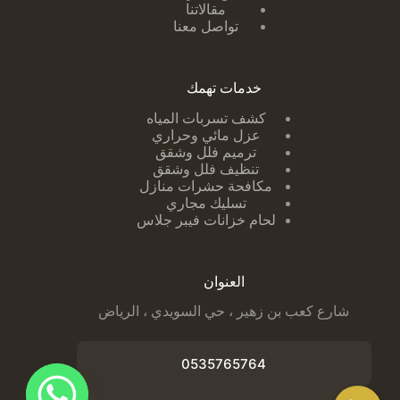
مقالاتنا
تواصل معنا
خدمات تهمك
كشف تسربات ا
لمياه
عزل مائي وحراري
ترميم فلل وشقق
تنظيف فلل وشقق
مكافحة حشرات منازل
تسليك مجاري
لحام خزانات فيبر جلاس
العنوان
شارع كعب بن زهير ، حي السويدي ، الرياض
0535765764