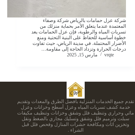
شركة عزل حمامات بالرياض شركة وصفاء
المعتمدة عندما يتعلق الأمر بحماية منزلك من
تسربات المياه والرطوبة، فإن عزل الحمامات يعد
خطوة أساسية للحفاظ على البنية التحتية ومنع
الأضرار المحتملة. في مدينة الرياض، حيث تفاوت
درجات الحرارة وتزداد الحاجة إلى مقاومة…
vrqte
مارس 15, 2025
تقدم جميع الخدمات المنزلية بأفضل الطرق والمعدات وتقديم
خدمة كشف تسربات المياه وعزل أسطح وخزانات وعزل
مائي وحراري وتنظيف فلل وشقق وخزانات وتنظيف مكيفات
سبلت وترميم فلل وشقق وتسليك مجاري بالضغط ونقل
وتخزين اثاث ومكافحة حشرات المنازل وفحص فلل قبل
الشراء .