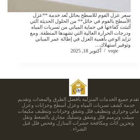
سعر عزل الفوم للاسطح بحائل تُعد خدمة **عزل
الأسطح بالفوم في حائل** من الحلول الحديثة التي
أثبتت كفاءتها في حماية المباني من تسربات المياه
ودرجات الحرارة العالية التي تشهدها المنطقة. ومع
تزايد الوعي بأهمية العزل في إطالة عمر المباني
وتوفير استهلاك…
vrqte
أكتوبر 18, 2025
تقدم جميع الخدمات المنزلية بأفضل الطرق والمعدات وتقديم
خدمة كشف تسربات المياه وعزل أسطح وخزانات وعزل
مائي وحراري وتنظيف فلل وشقق وخزانات وتنظيف مكيفات
سبلت وترميم فلل وشقق وتسليك مجاري بالضغط ونقل
وتخزين اثاث ومكافحة حشرات المنازل وفحص فلل قبل
الشراء .