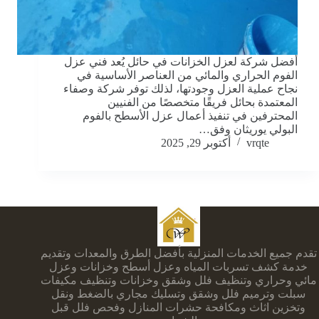
أفضل شركة لعزل الخزانات في حائل يُعد فني عزل
الفوم الحراري والمائي من العناصر الأساسية في
نجاح عملية العزل وجودتها، لذلك توفر شركة وصفاء
المعتمدة بحائل فريقًا متخصصًا من الفنيين
المحترفين في تنفيذ أعمال عزل الأسطح بالفوم
البولي يوريثان وفق…
vrqte
أكتوبر 29, 2025
تقدم جميع الخدمات المنزلية بأفضل الطرق والمعدات وتقديم
خدمة كشف تسربات المياه وعزل أسطح وخزانات وعزل
مائي وحراري وتنظيف فلل وشقق وخزانات وتنظيف مكيفات
سبلت وترميم فلل وشقق وتسليك مجاري بالضغط ونقل
وتخزين اثاث ومكافحة حشرات المنازل وفحص فلل قبل