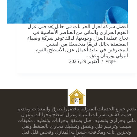
أفضل شركة لعزل الخزانات في حائل يُعد فني عزل
الفوم الحراري والمائي من العناصر الأساسية في
نجاح عملية العزل وجودتها، لذلك توفر شركة وصفاء
المعتمدة بحائل فريقًا متخصصًا من الفنيين
المحترفين في تنفيذ أعمال عزل الأسطح بالفوم
البولي يوريثان وفق…
vrqte
أكتوبر 29, 2025
تقدم جميع الخدمات المنزلية بأفضل الطرق والمعدات وتقديم
خدمة كشف تسربات المياه وعزل أسطح وخزانات وعزل
مائي وحراري وتنظيف فلل وشقق وخزانات وتنظيف مكيفات
سبلت وترميم فلل وشقق وتسليك مجاري بالضغط ونقل
وتخزين اثاث ومكافحة حشرات المنازل وفحص فلل قبل