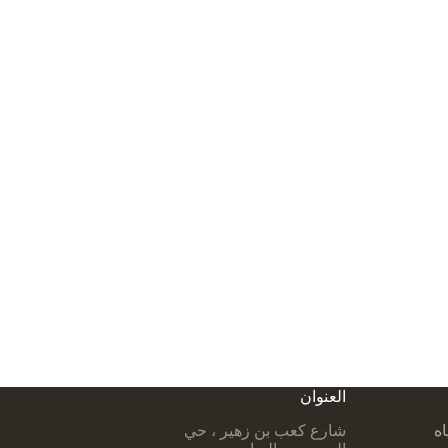
العنوان
اه
شارع كعب بن زهير ، حي