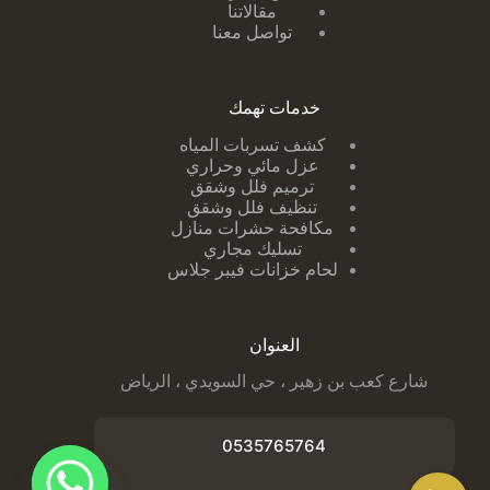
مقالاتنا
تواصل معنا
خدمات تهمك
كشف تسربات ا
لمياه
عزل مائي وحراري
ترميم فلل وشقق
تنظيف فلل وشقق
مكافحة حشرات منازل
تسليك مجاري
لحام خزانات فيبر جلاس
العنوان
شارع كعب بن زهير ، حي السويدي ، الرياض
0535765764