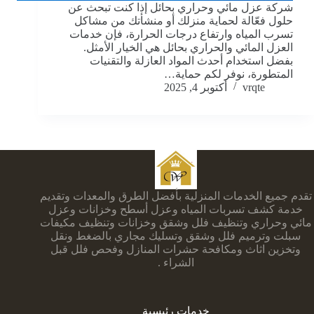
شركة عزل مائي وحراري بحائل إذا كنت تبحث عن
حلول فعّالة لحماية منزلك أو منشأتك من مشاكل
تسرب المياه وارتفاع درجات الحرارة، فإن خدمات
العزل المائي والحراري بحائل هي الخيار الأمثل.
بفضل استخدام أحدث المواد العازلة والتقنيات
المتطورة، نوفر لكم حماية…
vrqte
أكتوبر 4, 2025
تقدم جميع الخدمات المنزلية بأفضل الطرق والمعدات وتقديم
خدمة كشف تسربات المياه وعزل أسطح وخزانات وعزل
مائي وحراري وتنظيف فلل وشقق وخزانات وتنظيف مكيفات
سبلت وترميم فلل وشقق وتسليك مجاري بالضغط ونقل
وتخزين اثاث ومكافحة حشرات المنازل وفحص فلل قبل
الشراء .
خدمات رئيسية