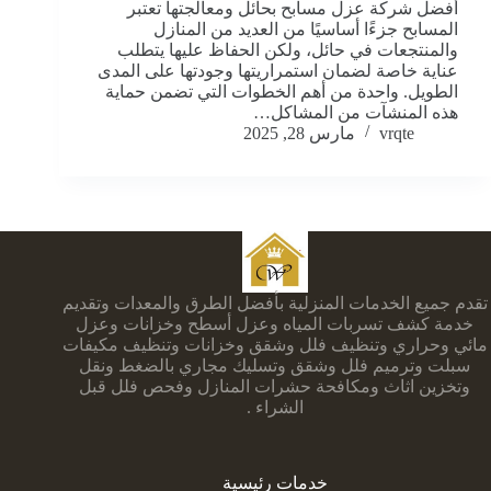
أفضل شركة عزل مسابح بحائل ومعالجتها تعتبر
المسابح جزءًا أساسيًا من العديد من المنازل
والمنتجعات في حائل، ولكن الحفاظ عليها يتطلب
عناية خاصة لضمان استمراريتها وجودتها على المدى
الطويل. واحدة من أهم الخطوات التي تضمن حماية
هذه المنشآت من المشاكل…
vrqte
مارس 28, 2025
تقدم جميع الخدمات المنزلية بأفضل الطرق والمعدات وتقديم
خدمة كشف تسربات المياه وعزل أسطح وخزانات وعزل
مائي وحراري وتنظيف فلل وشقق وخزانات وتنظيف مكيفات
سبلت وترميم فلل وشقق وتسليك مجاري بالضغط ونقل
وتخزين اثاث ومكافحة حشرات المنازل وفحص فلل قبل
الشراء .
خدمات رئيسية