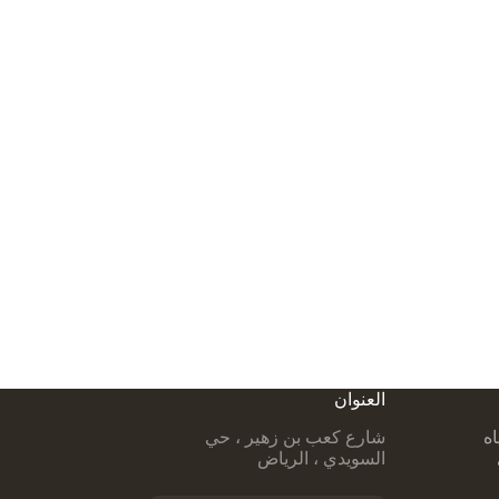
العنوان
اه
شارع كعب بن زهير ، حي
السويدي ، الرياض