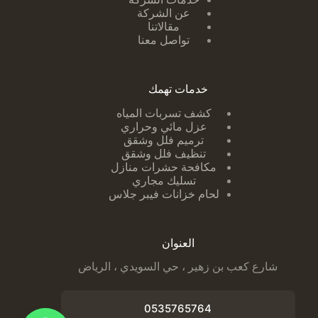
عن الشركة
مقالاتنا
تواصل معنا
خدمات تهمك
كشف تسربات ا
لمياه
عزل مائي وحراري
ترميم فلل وشقق
تنظيف فلل وشقق
مكافحة حشرات منازل
تسليك مجاري
لحام خزانات فيبر جلاس
العنوان
شارع كعب بن زهير ، حي السويدي ، الرياض
0535765764