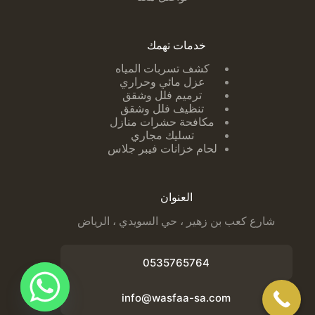
خدمات تهمك
كشف تسربات ا
لمياه
عزل مائي وحراري
ترميم فلل وشقق
تنظيف فلل وشقق
مكافحة حشرات منازل
تسليك مجاري
لحام خزانات فيبر جلاس
العنوان
شارع كعب بن زهير ، حي السويدي ، الرياض
0535765764
info@wasfaa-sa.com