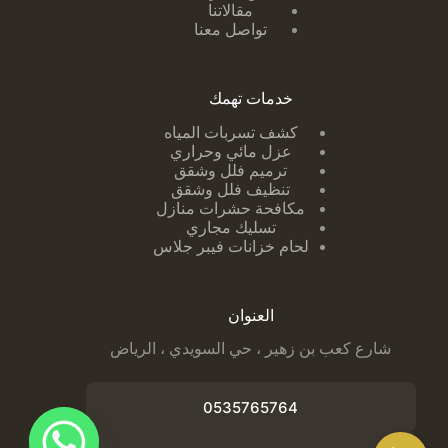
مقالاتنا
تواصل معنا
خدمات تهمك
كشف تسربات ا
لمياه
عزل مائي وحراري
ترميم فلل وشقق
تنظيف فلل وشقق
مكافحة حشرات منازل
تسليك مجاري
لحام خزانات فيبر جلاس
العنوان
شارع كعب بن زهير ، حي السويدي ، الرياض
0535765764