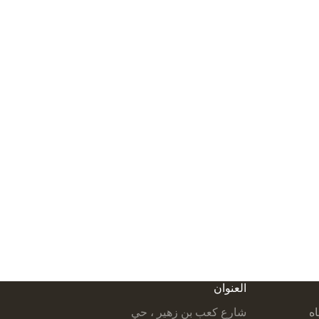
العنوان
اه
شارع كعب بن زهير ، حي