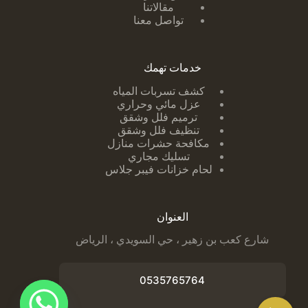
مقالاتنا
تواصل معنا
خدمات تهمك
كشف تسربات ا
لمياه
عزل مائي وحراري
ترميم فلل وشقق
تنظيف فلل وشقق
مكافحة حشرات منازل
تسليك مجاري
لحام خزانات فيبر جلاس
العنوان
شارع كعب بن زهير ، حي السويدي ، الرياض
0535765764