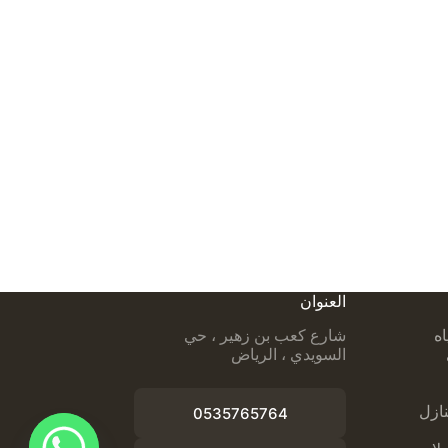
العنوان
اه
شارع كعب بن زهير ، حي
السويدي ، الرياض
ازل
0535765764