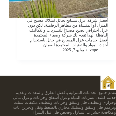
أفضل شركة عزل مسابح بحائل امتلاك مسبح في
المنزل أو المنشأة من مظاهر الرفاهية، لكن دون
عزل احترافي يصبح مصدرًا للتسربات والتكاليف
الباهظة. لهذا تقدم لك شركة وصفاء المعتمدة
أفضل خدمات عزل المسابح في حائل باستخدام
أحدث المواد والتقنيات المعتمدة لضمان…
vrqte
يوليو 7, 2025
تقدم جميع الخدمات المنزلية بأفضل الطرق والمعدات وتقديم
خدمة كشف تسربات المياه وعزل أسطح وخزانات وعزل مائي
وحراري وتنظيف فلل وشقق وخزانات وتنظيف مكيفات سبلت
وترميم فلل وشقق وتسليك مجاري بالضغط ونقل وتخزين اثاث
ومكافحة حشرات المنازل وفحص فلل قبل الشراء .