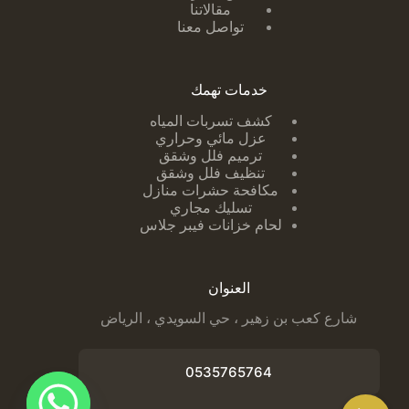
مقالاتنا
تواصل معنا
خدمات تهمك
كشف تسربات ا
لمياه
عزل مائي وحراري
ترميم فلل وشقق
تنظيف فلل وشقق
مكافحة حشرات منازل
تسليك مجاري
لحام خزانات فيبر جلاس
العنوان
شارع كعب بن زهير ، حي السويدي ، الرياض
0535765764