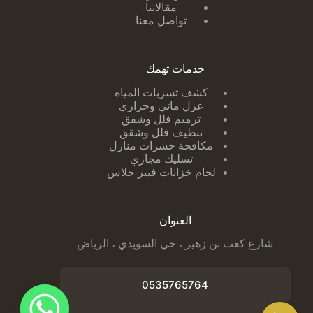
مقالاتنا
تواصل معنا
خدمات تهمك
كشف تسربات ا
لمياه
عزل مائي وحراري
ترميم فلل وشقق
تنظيف فلل وشقق
مكافحة حشرات منازل
تسليك مجاري
لحام خزانات فيبر جلاس
العنوان
شارع كعب بن زهير ، حي السويدي ، الرياض
0535765764