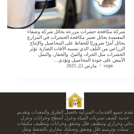
شركة مكافحة حشرات مزرعة بحائل شركة وصفاء
المعتمدة بحائل تعتبر مكافحة الحشرات في المزارع
بحائل أمرًا ضروريًا للحفاظ على المحاصيل والإنتاج
الزراعي من التلف الذي تسببه الآفات الضارة. تؤثر
الحشرات مثل الجراد، والمنّ، والحفار، والنمل
الأبيض على جودة المحاصيل وتؤدي…
vrqte
مارس 22, 2025
تقدم جميع الخدمات المنزلية بأفضل الطرق والمعدات وتقديم
خدمة كشف تسربات المياه وعزل أسطح وخزانات وعزل
مائي وحراري وتنظيف فلل وشقق وخزانات وتنظيف مكيفات
سبلت وترميم فلل وشقق وتسليك مجاري بالضغط ونقل