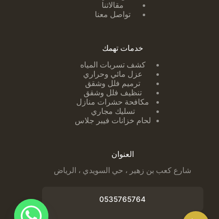
مقالاتنا
تواصل معنا
خدمات تهمك
كشف تسربات ا
لمياه
عزل مائي وحراري
ترميم فلل وشقق
تنظيف فلل وشقق
مكافحة حشرات منازل
تسليك مجاري
لحام خزانات فيبر جلاس
العنوان
شارع كعب بن زهير ، حي السويدي ، الرياض
0535765764