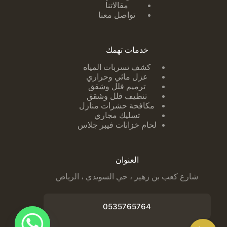
مقالاتنا
تواصل معنا
خدمات تهمك
كشف تسربات ا
لمياه
عزل مائي وحراري
ترميم فلل وشقق
تنظيف فلل وشقق
مكافحة حشرات منازل
تسليك مجاري
لحام خزانات فيبر جلاس
العنوان
شارع كعب بن زهير ، حي السويدي ، الرياض
0535765764