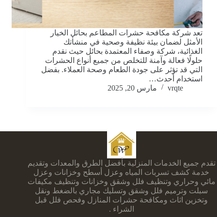
تعد شركة مكافحة حشرات المطاعم بحائل الخيار
الأمثل لضمان بيئة نظيفة وصحية في منشأتك
الغذائية، شركة وصفاء المعتمدة بحائل حيث نقدم
حلولًا فعالة وآمنة للتخلص من جميع أنواع الحشرات
التي قد تؤثر على جودة الطعام وصحة العملاء. بفضل
استخدام أحدث…
vrqte
مارس 20, 2025
تقدم جميع الخدمات المنزلية بأفضل الطرق والمعدات وتقديم
خدمة كشف تسربات المياه وعزل أسطح وخزانات وعزل
مائي وحراري وتنظيف فلل وشقق وخزانات وتنظيف مكيفات
سبلت وترميم فلل وشقق وتسليك مجاري بالضغط ونقل
وتخزين اثاث ومكافحة حشرات المنازل وفحص فلل قبل
الشراء .