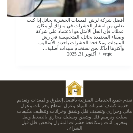
أفضل شركة لرش المبيدات الحشرية بحائل إذا كنت
تعاني من انتشار الحشرات في منزلك أو مكان
عملك، فإن الحل الأمثل هو الاعتماد على شركة
وصفاء المعتمدة بحائل، المتخصصة في رش
المبيدات ومكافحة الحشرات بأحدث الأساليب
وأكثرها أمانًا. نحن نستخدم مبيدات أصلية…
vrqte
أكتوبر 31, 2025
تقدم جميع الخدمات المنزلية بأفضل الطرق والمعدات وتقديم
خدمة كشف تسربات المياه وعزل أسطح وخزانات وعزل
مائي وحراري وتنظيف فلل وشقق وخزانات وتنظيف مكيفات
سبلت وترميم فلل وشقق وتسليك مجاري بالضغط ونقل
وتخزين اثاث ومكافحة حشرات المنازل وفحص فلل قبل
الشراء .